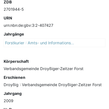
ZDB
2701944-5
URN
urn:nbn:de:gbv:3:2-407427
Jahrgänge
Forstkurier : Amts- und Informationsblatt der Verwaltungsgemeinschaft "Droyßiger-Zeitzer Forst" mit den Gemeinden: Bergisdorf, Breitenbach, Döschwitz ...
2
0
0
9
Körperschaft
Verbandsgemeinde Droyßiger-Zeitzer Forst
Erschienen
Droyßig : Verbandsgemeinde Droyßiger-Zeitzer Forst
Jahrgang
2009