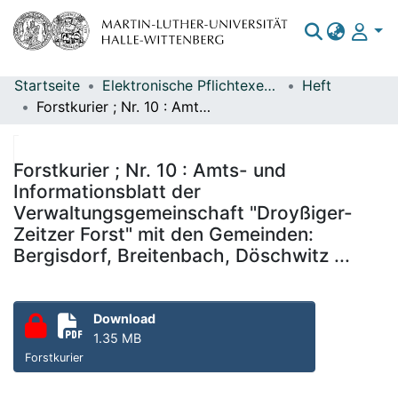
Startseite
Elektronische Pflichtexemplare
Heft
Bereiche & Sammlungen
Forstkurier ; Nr. 10 : Amts- und Informationsblatt der Verwaltungsgemeinschaft "Droyßiger-Zeitzer Forst" mit den Gemeinden: Bergisdorf, Breitenbach, Döschwitz ...
Das gesamte Repositorium
Statistiken
Forstkurier ; Nr. 10 : Amts- und
Informationsblatt der
Verwaltungsgemeinschaft "Droyßiger-
Zeitzer Forst" mit den Gemeinden:
Bergisdorf, Breitenbach, Döschwitz ...
Download
1.35 MB
Forstkurier