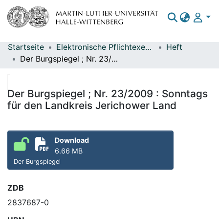
Startseite
Elektronische Pflichtexemplare
Heft
Bereiche & Sammlungen
Der Burgspiegel ; Nr. 23/2009 : Sonntags für den Landkreis Jerichower Land
Das gesamte Repositorium
Statistiken
Der Burgspiegel ; Nr. 23/2009 : Sonntags
für den Landkreis Jerichower Land
Download
6.66 MB
Der Burgspiegel
ZDB
2837687-0