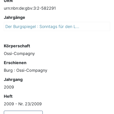
URN
urn:nbn:de:gbv:3:2-582291
Jahrgänge
Der Burgspiegel : Sonntags für den Landkreis Jerichower Land
2
0
0
9
Körperschaft
Ossi-Compagny
Erschienen
Burg : Ossi-Compagny
Jahrgang
2009
Heft
2009 - Nr. 23/2009