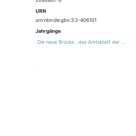
URN
urn:nbn:de:gbv:3:2-406101
Jahrgänge
Die neue Brücke : das Amtsblatt der Lutherstadt Wittenberg
2
0
0
9