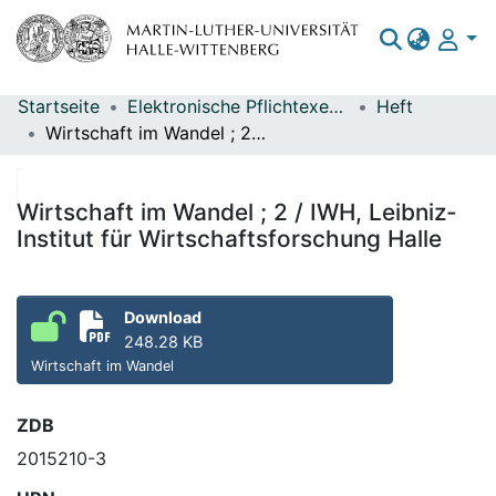
Startseite
Elektronische Pflichtexemplare
Heft
Bereiche & Sammlungen
Wirtschaft im Wandel ; 2 / IWH, Leibniz-Institut für Wirtschaftsforschung Halle
Das gesamte Repositorium
Statistiken
Wirtschaft im Wandel ; 2 / IWH, Leibniz-
Institut für Wirtschaftsforschung Halle
Download
248.28 KB
Wirtschaft im Wandel
ZDB
2015210-3