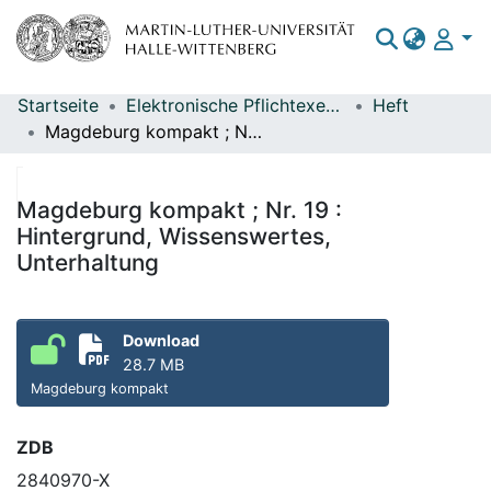
Startseite
Elektronische Pflichtexemplare
Heft
Bereiche & Sammlungen
Magdeburg kompakt ; Nr. 19 : Hintergrund, Wissenswertes, Unterhaltung
Das gesamte Repositorium
Statistiken
Magdeburg kompakt ; Nr. 19 :
Hintergrund, Wissenswertes,
Unterhaltung
Download
28.7 MB
Magdeburg kompakt
ZDB
2840970-X