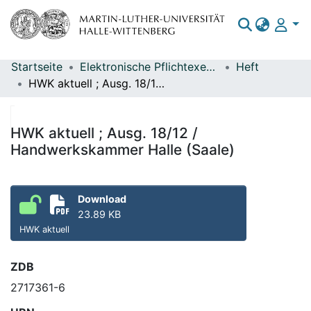
Startseite
Elektronische Pflichtexemplare
Heft
Bereiche & Sammlungen
HWK aktuell ; Ausg. 18/12 / Handwerkskammer Halle (Saale)
Das gesamte Repositorium
Statistiken
HWK aktuell ; Ausg. 18/12 /
Handwerkskammer Halle (Saale)
Download
23.89 KB
HWK aktuell
ZDB
2717361-6