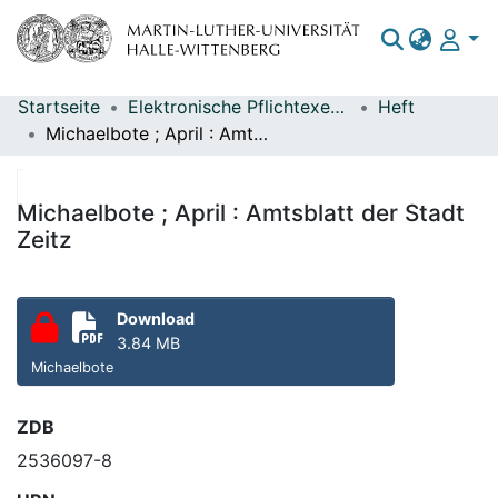
Startseite
Elektronische Pflichtexemplare
Heft
Bereiche & Sammlungen
Michaelbote ; April : Amtsblatt der Stadt Zeitz
Das gesamte Repositorium
Statistiken
Michaelbote ; April : Amtsblatt der Stadt
Zeitz
Download
3.84 MB
Michaelbote
ZDB
2536097-8