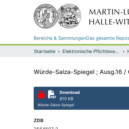
Bereiche & Sammlungen
Das gesamte Repos
Startseite
Elektronische Pflichtexemplare
Würde-Salza-Spiegel ; Ausg.16 /
Download
810 KB
Würde-Salza-Spiegel
ZDB
2564607-2