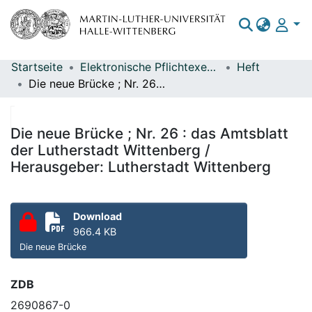
Startseite
Elektronische Pflichtexemplare
Heft
Bereiche & Sammlungen
Die neue Brücke ; Nr. 26 : das Amtsblatt der Lutherstadt Wittenberg / Herausgeber: Lutherstadt Wittenberg
Das gesamte Repositorium
Statistiken
Die neue Brücke ; Nr. 26 : das Amtsblatt
der Lutherstadt Wittenberg /
Herausgeber: Lutherstadt Wittenberg
Download
966.4 KB
Die neue Brücke
ZDB
2690867-0