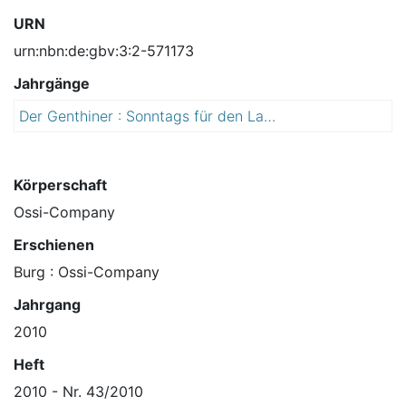
URN
urn:nbn:de:gbv:3:2-571173
Jahrgänge
Der Genthiner : Sonntags für den Landkreis Jerichower Land ; sachlich, kritisch, lokal
2
0
1
0
Körperschaft
Ossi-Company
Erschienen
Burg : Ossi-Company
Jahrgang
2010
Heft
2010 - Nr. 43/2010