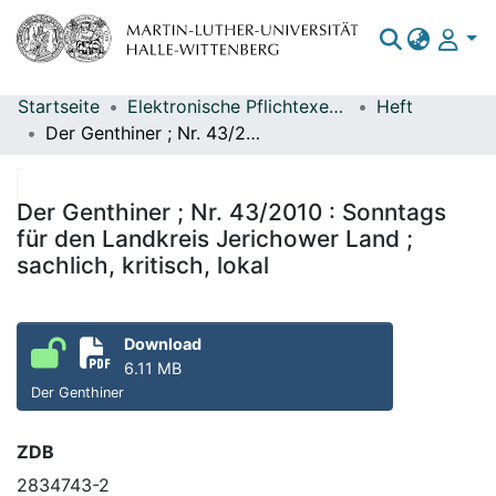
Startseite
Elektronische Pflichtexemplare
Heft
Bereiche & Sammlungen
Der Genthiner ; Nr. 43/2010 : Sonntags für den Landkreis Jerichower Land ; sachlich, kritisch, lokal
Das gesamte Repositorium
Statistiken
Der Genthiner ; Nr. 43/2010 : Sonntags
für den Landkreis Jerichower Land ;
sachlich, kritisch, lokal
Download
6.11 MB
Der Genthiner
ZDB
2834743-2