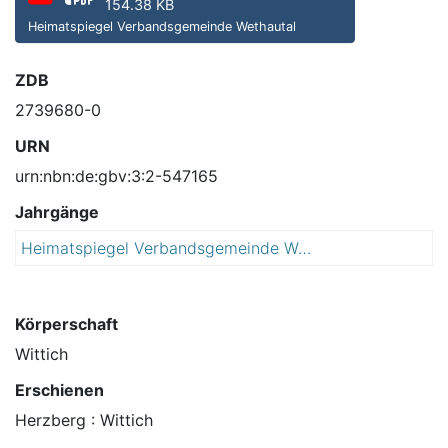
154.38 KB
Heimatspiegel Verbandsgemeinde Wethautal
ZDB
2739680-0
URN
urn:nbn:de:gbv:3:2-547165
Jahrgänge
Heimatspiegel Verbandsgemeinde Wethautal : mit Sitz in der Stadt Osterfeld ; Amtsblatt der Städte Osterfeld und Stößen sowie der Gemeinden Meineweh, Mertendorf, Molauer Land, Schönburg, Wethau und der Verbandsgemeinde Wethautal
2
0
1
5
Körperschaft
Wittich
Erschienen
Herzberg : Wittich