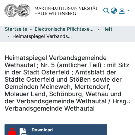
Startseite
Elektronische Pflichtexemplare
Heft
Bereiche & Sammlungen
Heimatspiegel Verbandsgemeinde Wethautal ; Nr. 5 (amtlicher Teil) : mit Sitz in der Stadt Osterfeld ; Amtsblatt der Städte Osterfeld und Stößen sowie der Gemeinden Meineweh, Mertendorf, Molauer Land, Schönburg, Wethau und der Verbandsgemeinde Wethautal / Hrsg.: Verbandsgemeinde Wethautal
Das gesamte Repositorium
Statistiken
Heimatspiegel Verbandsgemeinde
Wethautal ; Nr. 5 (amtlicher Teil) : mit Sitz
in der Stadt Osterfeld ; Amtsblatt der
Städte Osterfeld und Stößen sowie der
Gemeinden Meineweh, Mertendorf,
Molauer Land, Schönburg, Wethau und
der Verbandsgemeinde Wethautal / Hrsg.:
Verbandsgemeinde Wethautal
Download