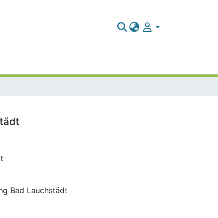
tädt
t
ung Bad Lauchstädt