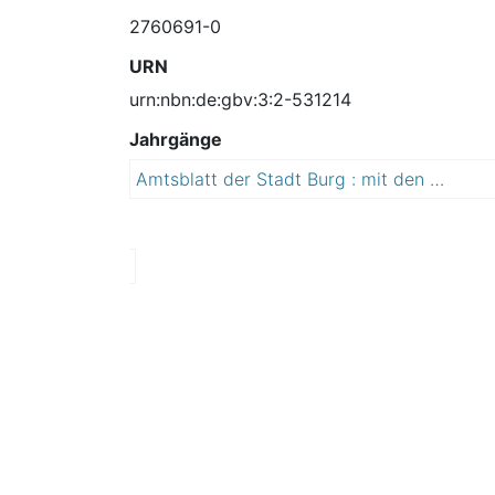
2760691-0
URN
urn:nbn:de:gbv:3:2-531214
Jahrgänge
Amtsblatt der Stadt Burg : mit den Ortschaften Detershagen, Ihleburg, Niegripp, Parchau, Reesen und Schartau
2
0
0
6