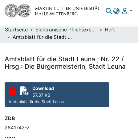
Startseite
Elektronische Pflichtexemplare
Heft
Bereiche & Sammlungen
Amtsblatt für die Stadt Leuna ; Nr. 22 / Hrsg.: Die Bürgermeisterin, Stadt Leuna
Das gesamte Repositorium
Statistiken
Amtsblatt für die Stadt Leuna ; Nr. 22 /
Hrsg.: Die Bürgermeisterin, Stadt Leuna
Download
57.37 KB
Amtsblatt für die Stadt Leuna
ZDB
2841742-2