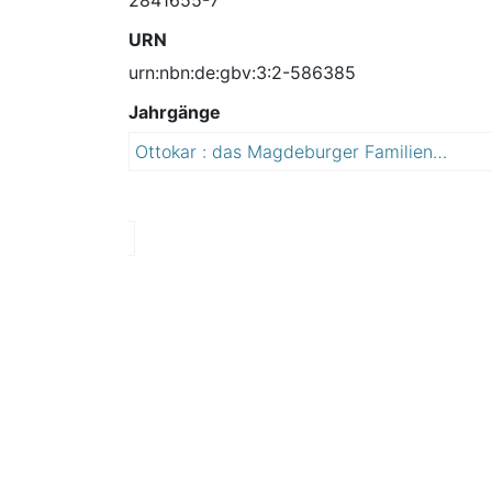
URN
urn:nbn:de:gbv:3:2-586385
Jahrgänge
Ottokar : das Magdeburger Familienmagazin
2
0
1
1