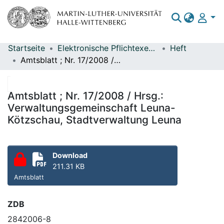
Startseite
Elektronische Pflichtexemplare
Heft
Bereiche & Sammlungen
Amtsblatt ; Nr. 17/2008 / Hrsg.: Verwaltungsgemeinschaft Leuna-Kötzschau, Stadtverwaltung Leuna
Das gesamte Repositorium
Statistiken
Amtsblatt ; Nr. 17/2008 / Hrsg.:
Verwaltungsgemeinschaft Leuna-
Kötzschau, Stadtverwaltung Leuna
Download
211.31 KB
Amtsblatt
ZDB
2842006-8