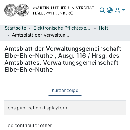
Startseite
Elektronische Pflichtexemplare
Heft
Bereiche & Sammlungen
Amtsblatt der Verwaltungsgemeinschaft Elbe-Ehle-Nuthe ; Ausg. 116 / Hrsg. des Amtsblattes: Verwaltungsgemeinschaft Elbe-Ehle-Nuthe
Das gesamte Repositorium
Amtsblatt der Verwaltungsgemeinschaft
Statistiken
Elbe-Ehle-Nuthe ; Ausg. 116 / Hrsg. des
Amtsblattes: Verwaltungsgemeinschaft
Elbe-Ehle-Nuthe
Kurzanzeige
cbs.publication.displayform
Z
V
dc.contributor.other
E