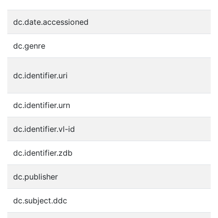
dc.date.accessioned
2
dc.genre
j
h
dc.identifier.uri
h
dc.identifier.urn
u
dc.identifier.vl-id
1
dc.identifier.zdb
2
dc.publisher
S
dc.subject.ddc
3