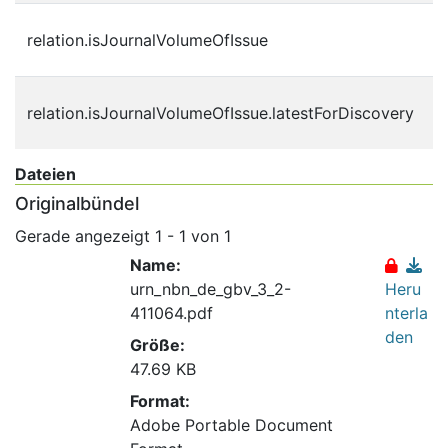
c
relation.isJournalVolumeOfIssue
d
c
relation.isJournalVolumeOfIssue.latestForDiscovery
d
Dateien
Originalbündel
Gerade angezeigt
1 - 1 von 1
Name:
urn_nbn_de_gbv_3_2-
Heru
411064.pdf
nterla
den
Größe:
47.69 KB
Format:
Adobe Portable Document