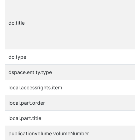
A
V
E
dc.title
d
V
E
dc.type
P
dspace.entity.type
J
local.accessrights.item
e
local.part.order
9
local.part.title
2
publicationvolume.volumeNumber
2