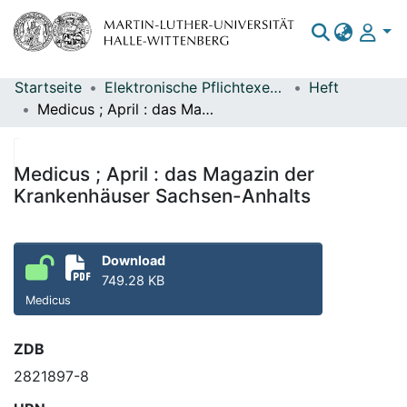
Startseite
Elektronische Pflichtexemplare
Heft
Bereiche & Sammlungen
Medicus ; April : das Magazin der Krankenhäuser Sachsen-Anhalts
Das gesamte Repositorium
Statistiken
Medicus ; April : das Magazin der
Krankenhäuser Sachsen-Anhalts
Download
749.28 KB
Medicus
ZDB
2821897-8