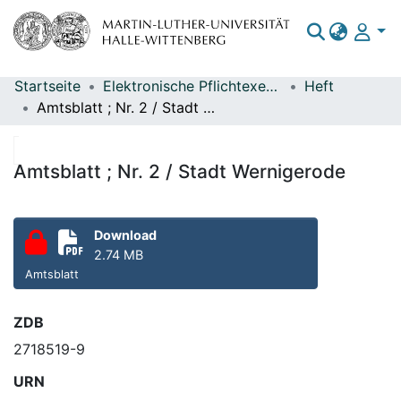
Startseite
Elektronische Pflichtexemplare
Heft
Bereiche & Sammlungen
Amtsblatt ; Nr. 2 / Stadt Wernigerode
Das gesamte Repositorium
Statistiken
Amtsblatt ; Nr. 2 / Stadt Wernigerode
Download
2.74 MB
Amtsblatt
ZDB
2718519-9
URN