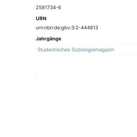
2581734-6
URN
urn:nbn:de:gbv:3:2-444813
Jahrgänge
Studentisches Soziologiemagazin
2
0
1
1