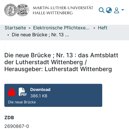
Startseite
Elektronische Pflichtexemplare
Heft
Bereiche & Sammlungen
Die neue Brücke ; Nr. 13 : das Amtsblatt der Lutherstadt Wittenberg / Herausgeber: Lutherstadt Wittenberg
Das gesamte Repositorium
Statistiken
Die neue Brücke ; Nr. 13 : das Amtsblatt
der Lutherstadt Wittenberg /
Herausgeber: Lutherstadt Wittenberg
Download
386.1 KB
Die neue Brücke
ZDB
2690867-0