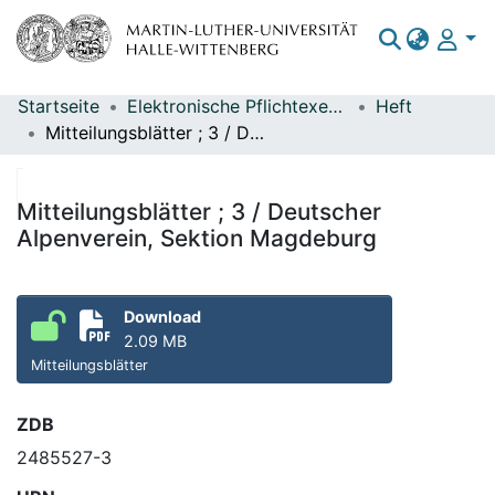
Startseite
Elektronische Pflichtexemplare
Heft
Bereiche & Sammlungen
Mitteilungsblätter ; 3 / Deutscher Alpenverein, Sektion Magdeburg
Das gesamte Repositorium
Statistiken
Mitteilungsblätter ; 3 / Deutscher
Alpenverein, Sektion Magdeburg
Download
2.09 MB
Mitteilungsblätter
ZDB
2485527-3