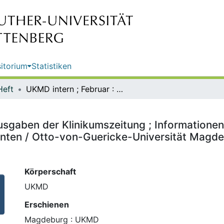
itorium
Statistiken
Heft
UKMD intern ; Februar : Online-Ausgaben der Klinikumszeitung ; Informationen aus Forschung, Lehre und Klinik speziell für Mitarbeiter und Studenten / Otto-von-Guericke-Universität Magdeburg, Medizinische Fakultät (Universitätsklinikum)
usgaben der Klinikumszeitung ; Informationen
denten / Otto-von-Guericke-Universität Magde
Körperschaft
UKMD
Erschienen
Magdeburg : UKMD