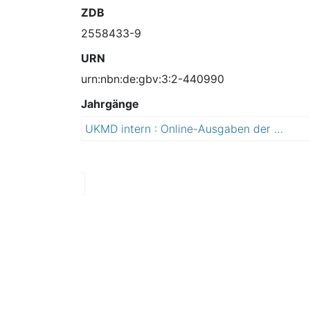
ZDB
2558433-9
URN
urn:nbn:de:gbv:3:2-440990
Jahrgänge
UKMD intern : Online-Ausgaben der Klinikumszeitung ; Informationen aus Forschung, Lehre und Klinik speziell für Mitarbeiter und Studenten
2
0
0
9