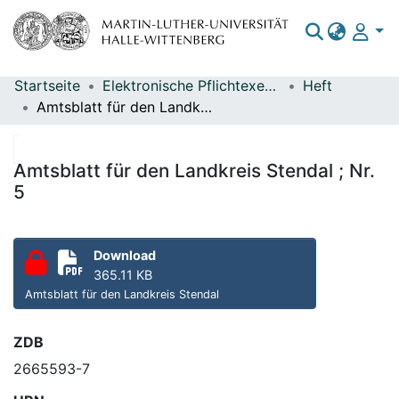
Startseite
Elektronische Pflichtexemplare
Heft
Bereiche & Sammlungen
Amtsblatt für den Landkreis Stendal ; Nr. 5
Das gesamte Repositorium
Statistiken
Amtsblatt für den Landkreis Stendal ; Nr.
5
Download
365.11 KB
Amtsblatt für den Landkreis Stendal
ZDB
2665593-7