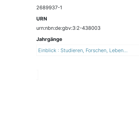
2689937-1
URN
urn:nbn:de:gbv:3:2-438003
Jahrgänge
Einblick : Studieren, Forschen, Leben : Hochschule Anhalt
2
0
1
1