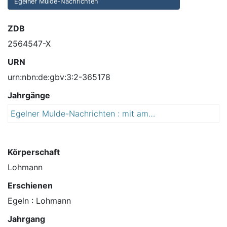
Egelner Mulde-Nachrichten
ZDB
2564547-X
URN
urn:nbn:de:gbv:3:2-365178
Jahrgänge
Egelner Mulde-Nachrichten : mit amtlichen Mitteilungen der Gemeinden Borne, Etgersleben, Hakeborn, Tarthun, Unseburg, Westeregeln, Wolmirsleben und der Stadt Egeln sowie der Verwaltungsgemeinschaft Egelner Mulde
2
0
0
7
Körperschaft
Lohmann
Erschienen
Egeln : Lohmann
Jahrgang