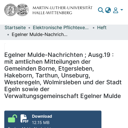
Startseite
Elektronische Pflichtexemplare
Heft
Bereiche & Sammlungen
Egelner Mulde-Nachrichten ; Ausg.19 : mit amtlichen Mitteilungen der Gemeinden Borne, Etgersleben, Hakeborn, Tarthun, Unseburg, Westeregeln, Wolmirsleben und der Stadt Egeln sowie der Verwaltungsgemeinschaft Egelner Mulde
Das gesamte Repositorium
Statistiken
Egelner Mulde-Nachrichten ; Ausg.19 :
mit amtlichen Mitteilungen der
Gemeinden Borne, Etgersleben,
Hakeborn, Tarthun, Unseburg,
Westeregeln, Wolmirsleben und der Stadt
Egeln sowie der
Verwaltungsgemeinschaft Egelner Mulde
Download
12.15 MB