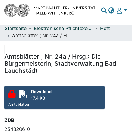
Startseite
Elektronische Pflichtexemplare
Heft
Bereiche & Sammlungen
Amtsblätter ; Nr. 24a / Hrsg.: Die Bürgermeisterin, Stadtverwaltung Bad Lauchstädt
Das gesamte Repositorium
Statistiken
Amtsblätter ; Nr. 24a / Hrsg.: Die
Bürgermeisterin, Stadtverwaltung Bad
Lauchstädt
Download
17.4 KB
Amtsblätter
ZDB
2543206-0