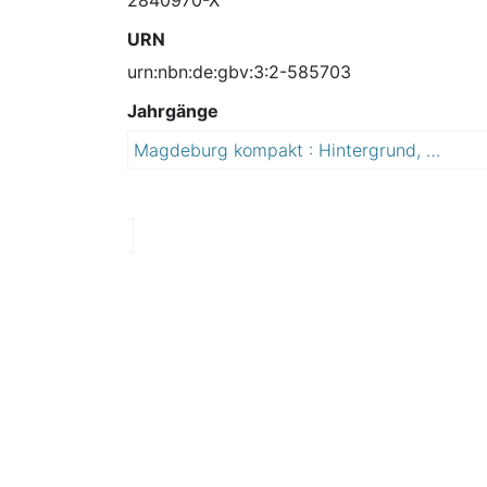
URN
urn:nbn:de:gbv:3:2-585703
Jahrgänge
Magdeburg kompakt : Hintergrund, Wissenswertes, Unterhaltung
2
0
1
2