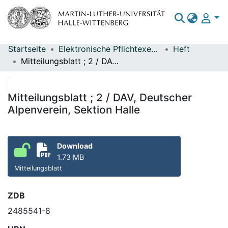
Startseite
Elektronische Pflichtexemplare
Heft
Bereiche & Sammlungen
Mitteilungsblatt ; 2 / DAV, Deutscher Alpenverein, Sektion Halle
Das gesamte Repositorium
Statistiken
Mitteilungsblatt ; 2 / DAV, Deutscher
Alpenverein, Sektion Halle
Download
1.73 MB
Mitteilungsblatt
ZDB
2485541-8