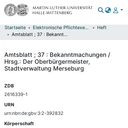
Startseite
Elektronische Pflichtexemplare
Heft
Bereiche & Sammlungen
Amtsblatt ; 37 : Bekanntmachungen / Hrsg.: Der Oberbürgermeister, Stadtverwaltung Merseburg
Das gesamte Repositorium
Statistiken
Amtsblatt ; 37 : Bekanntmachungen /
Hrsg.: Der Oberbürgermeister,
Stadtverwaltung Merseburg
ZDB
2616339-1
URN
urn:nbn:de:gbv:3:2-392832
Körperschaft