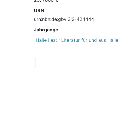
URN
urn:nbn:de:gbv:3:2-424444
Jahrgänge
Halle liest : Literatur für und aus Halle
2
0
1
2