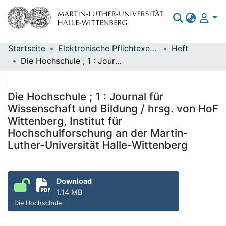
Startseite
Elektronische Pflichtexemplare
Heft
Bereiche & Sammlungen
Die Hochschule ; 1 : Journal für Wissenschaft und Bildung / hrsg. von HoF Wittenberg, Institut für Hochschulforschung an der Martin-Luther-Universität Halle-Wittenberg
Das gesamte Repositorium
Statistiken
Die Hochschule ; 1 : Journal für
Wissenschaft und Bildung / hrsg. von HoF
Wittenberg, Institut für
Hochschulforschung an der Martin-
Luther-Universität Halle-Wittenberg
Download
1.14 MB
Die Hochschule