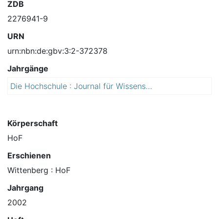
ZDB
2276941-9
URN
urn:nbn:de:gbv:3:2-372378
Jahrgänge
Die Hochschule : Journal für Wissenschaft und Bildung
2
0
0
2
Körperschaft
HoF
Erschienen
Wittenberg : HoF
Jahrgang
2002