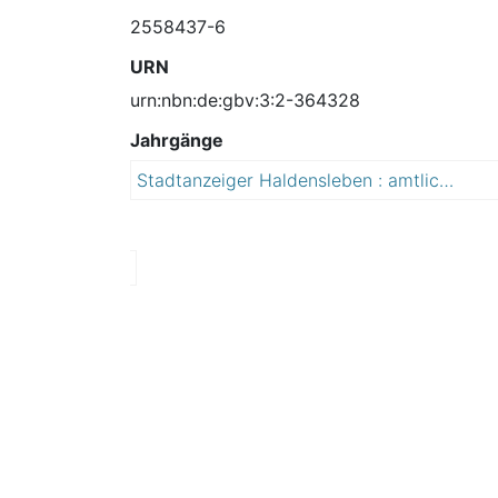
2558437-6
URN
urn:nbn:de:gbv:3:2-364328
Jahrgänge
Stadtanzeiger Haldensleben : amtliches Mitteilungsblatt der Stadt Haldensleben
2
0
1
0