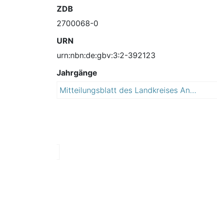
ZDB
2700068-0
URN
urn:nbn:de:gbv:3:2-392123
Jahrgänge
Mitteilungsblatt des Landkreises Anhalt-Bitterfeld : mit Amtsblatt
2
0
1
0