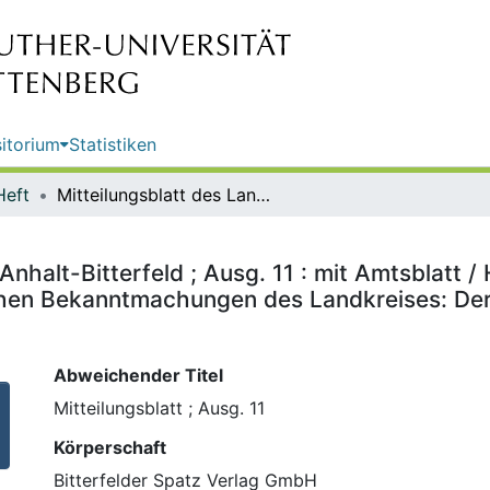
itorium
Statistiken
Heft
Mitteilungsblatt des Landkreises Anhalt-Bitterfeld ; Ausg. 11 : mit Amtsblatt / Herausgeber des Amtsblattes und verantwortlich für die amtlichen Bekanntmachungen des Landkreises: Der Landrat des Landkreises Anhalt-Bitterfeld
Anhalt-Bitterfeld ; Ausg. 11 : mit Amtsblatt
ichen Bekanntmachungen des Landkreises: De
Abweichender Titel
Mitteilungsblatt ; Ausg. 11
Körperschaft
Bitterfelder Spatz Verlag GmbH