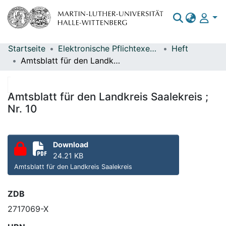
Startseite
Elektronische Pflichtexemplare
Heft
Bereiche & Sammlungen
Amtsblatt für den Landkreis Saalekreis ; Nr. 10
Das gesamte Repositorium
Statistiken
Amtsblatt für den Landkreis Saalekreis ;
Nr. 10
Download
24.21 KB
Amtsblatt für den Landkreis Saalekreis
ZDB
2717069-X