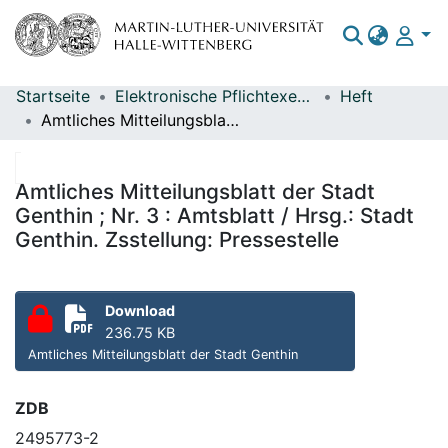
Startseite
Elektronische Pflichtexemplare
Heft
Bereiche & Sammlungen
Amtliches Mitteilungsblatt der Stadt Genthin ; Nr. 3 : Amtsblatt / Hrsg.: Stadt Genthin. Zsstellung: Pressestelle
Das gesamte Repositorium
Statistiken
Amtliches Mitteilungsblatt der Stadt
Genthin ; Nr. 3 : Amtsblatt / Hrsg.: Stadt
Genthin. Zsstellung: Pressestelle
Download
236.75 KB
Amtliches Mitteilungsblatt der Stadt Genthin
ZDB
2495773-2