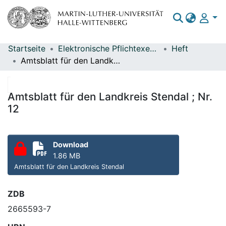
Startseite
Elektronische Pflichtexemplare
Heft
Bereiche & Sammlungen
Amtsblatt für den Landkreis Stendal ; Nr. 12
Das gesamte Repositorium
Statistiken
Amtsblatt für den Landkreis Stendal ; Nr.
12
Download
1.86 MB
Amtsblatt für den Landkreis Stendal
ZDB
2665593-7