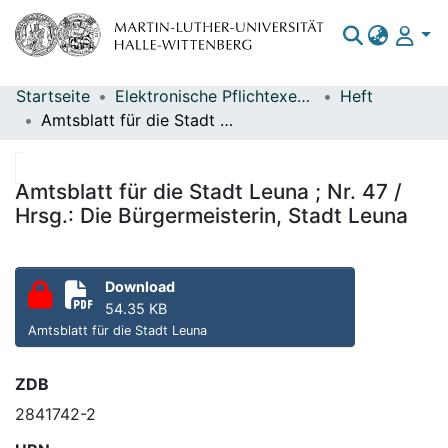
Startseite
Elektronische Pflichtexemplare
Heft
Bereiche & Sammlungen
Amtsblatt für die Stadt Leuna ; Nr. 47 / Hrsg.: Die Bürgermeisterin, Stadt Leuna
Das gesamte Repositorium
Statistiken
Amtsblatt für die Stadt Leuna ; Nr. 47 /
Hrsg.: Die Bürgermeisterin, Stadt Leuna
Download
54.35 KB
Amtsblatt für die Stadt Leuna
ZDB
2841742-2