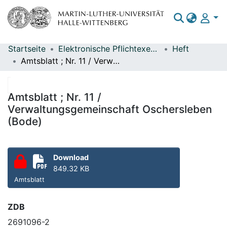
Startseite
Elektronische Pflichtexemplare
Heft
Bereiche & Sammlungen
Amtsblatt ; Nr. 11 / Verwaltungsgemeinschaft Oschersleben (Bode)
Das gesamte Repositorium
Statistiken
Amtsblatt ; Nr. 11 /
Verwaltungsgemeinschaft Oschersleben
(Bode)
Download
849.32 KB
Amtsblatt
ZDB
2691096-2