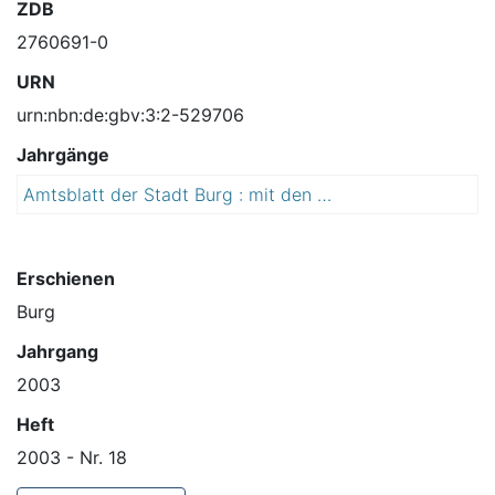
ZDB
2760691-0
URN
urn:nbn:de:gbv:3:2-529706
Jahrgänge
Amtsblatt der Stadt Burg : mit den Ortschaften Detershagen, Ihleburg, Niegripp, Parchau, Reesen und Schartau
2
0
0
3
Erschienen
Burg
Jahrgang
2003
Heft
2003 - Nr. 18