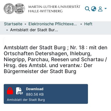
Startseite
Elektronische Pflichtexemplare
Heft
Bereiche & Sammlungen
Amtsblatt der Stadt Burg ; Nr. 18 : mit den Ortschaften Detershagen, Ihleburg, Niegripp, Parchau, Reesen und Schartau / Hrsg. des Amtsbl. und verantw.: Der Bürgermeister der Stadt Burg
Das gesamte Repositorium
Statistiken
Amtsblatt der Stadt Burg ; Nr. 18 : mit den
Ortschaften Detershagen, Ihleburg,
Niegripp, Parchau, Reesen und Schartau /
Hrsg. des Amtsbl. und verantw.: Der
Bürgermeister der Stadt Burg
Download
880.56 KB
Amtsblatt der Stadt Burg