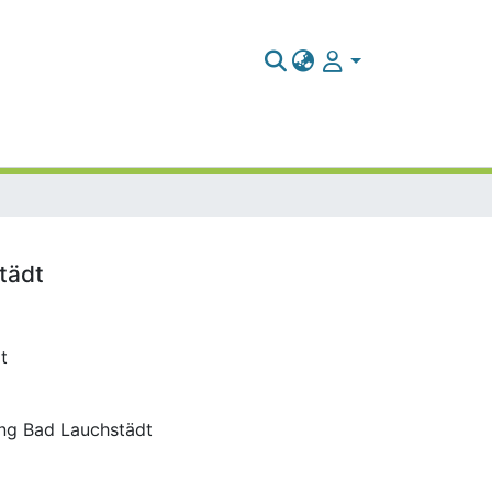
tädt
t
ung Bad Lauchstädt