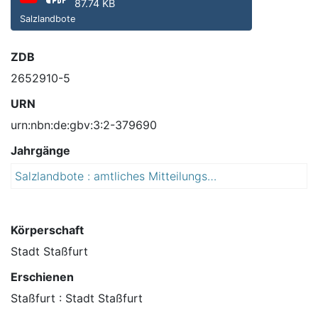
87.74 KB
Salzlandbote
ZDB
2652910-5
URN
urn:nbn:de:gbv:3:2-379690
Jahrgänge
Salzlandbote : amtliches Mitteilungsblatt der Stadt Staßfurt : mit den Ortsteilen Athensleben, Atzendorf, Brumby, Förderstedt, Glöthe, Hohenerxleben, Löbnitz (Bode),Löderburg, Lust, Neundorf (Anhalt), Neu Staßfurt, Rathmannsdorf, Rothenförde, Üllnitz
2
0
0
8
Körperschaft
Stadt Staßfurt
Erschienen
Staßfurt : Stadt Staßfurt