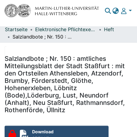
Startseite
Elektronische Pflichtexemplare
Heft
Bereiche & Sammlungen
Salzlandbote ; Nr. 150 : amtliches Mitteilungsblatt der Stadt Staßfurt : mit den Ortsteilen Athensleben, Atzendorf, Brumby, Förderstedt, Glöthe, Hohenerxleben, Löbnitz (Bode),Löderburg, Lust, Neundorf (Anhalt), Neu Staßfurt, Rathmannsdorf, Rothenförde, Üllnitz
Das gesamte Repositorium
Statistiken
Salzlandbote ; Nr. 150 : amtliches
Mitteilungsblatt der Stadt Staßfurt : mit
den Ortsteilen Athensleben, Atzendorf,
Brumby, Förderstedt, Glöthe,
Hohenerxleben, Löbnitz
(Bode),Löderburg, Lust, Neundorf
(Anhalt), Neu Staßfurt, Rathmannsdorf,
Rothenförde, Üllnitz
Download