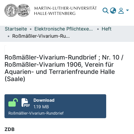
Startseite
Elektronische Pflichtexemplare
Heft
Bereiche & Sammlungen
Roßmäßler-Vivarium-Rundbrief ; Nr. 10 / Roßmäßler-Vivarium 1906, Verein für Aquarien- und Terrarienfreunde Halle (Saale)
Das gesamte Repositorium
Statistiken
Roßmäßler-Vivarium-Rundbrief ; Nr. 10 /
Roßmäßler-Vivarium 1906, Verein für
Aquarien- und Terrarienfreunde Halle
(Saale)
Download
1.19 MB
Roßmäßler-Vivarium-Rundbrief
ZDB