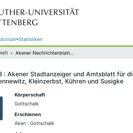
itorium
Statistiken
Heft
Akener Nachrichtenblatt ; Nr. 368 : Akener Stadtanzeiger und Amtsblatt für die Stadt Aken (Elbe) einschließlich der Ortschaften Mennewitz, Kleinzerbst, Kühren und Susigke
8 : Akener Stadtanzeiger und Amtsblatt für di
ennewitz, Kleinzerbst, Kühren und Susigke
Körperschaft
Gottschalk
Erschienen
Aken : Gottschalk