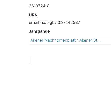
2619724-8
URN
urn:nbn:de:gbv:3:2-442537
Jahrgänge
Akener Nachrichtenblatt : Akener Stadtanzeiger und Amtsblatt für die Stadt Aken (Elbe) einschließlich der Ortschaften Mennewitz, Kleinzerbst, Kühren und Susigke
2
0
0
5