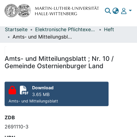
Startseite
Elektronische Pflichtexemplare
Heft
Bereiche & Sammlungen
Amts- und Mitteilungsblatt ; Nr. 10 / Gemeinde Osternienburger Land
Das gesamte Repositorium
Statistiken
Amts- und Mitteilungsblatt ; Nr. 10 /
Gemeinde Osternienburger Land
Download
3.65 MB
Amts- und Mitteilungsblatt
ZDB
2691110-3