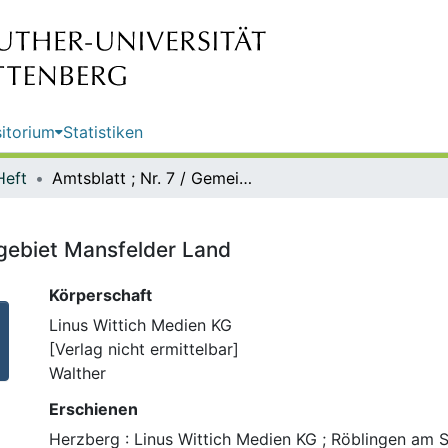
itorium
Statistiken
Heft
Amtsblatt ; Nr. 7 / Gemeinde Seegebiet Mansfelder Land
egebiet Mansfelder Land
Körperschaft
Linus Wittich Medien KG
[Verlag nicht ermittelbar]
Walther
Erschienen
Herzberg : Linus Wittich Medien KG ; Röblingen am Se