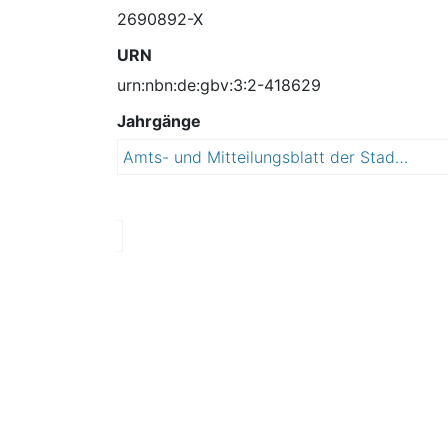
2690892-X
URN
urn:nbn:de:gbv:3:2-418629
Jahrgänge
Amts- und Mitteilungsblatt der Stadt Südliches Anhalt
2
0
1
2