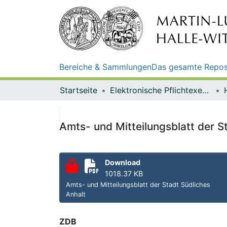
Bereiche & Sammlungen
Das gesamte Repos
Startseite
Elektronische Pflichtexemplare
Amts- und Mitteilungsblatt der St
Download
1018.37 KB
Amts- und Mitteilungsblatt der Stadt Südliches
Anhalt
ZDB