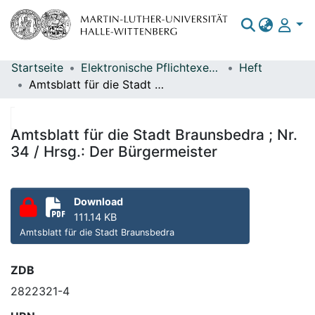
Startseite
Elektronische Pflichtexemplare
Heft
Bereiche & Sammlungen
Amtsblatt für die Stadt Braunsbedra ; Nr. 34 / Hrsg.: Der Bürgermeister
Das gesamte Repositorium
Statistiken
Amtsblatt für die Stadt Braunsbedra ; Nr.
34 / Hrsg.: Der Bürgermeister
Download
111.14 KB
Amtsblatt für die Stadt Braunsbedra
ZDB
2822321-4