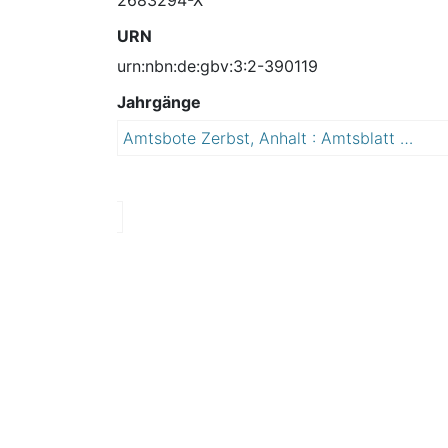
URN
urn:nbn:de:gbv:3:2-390119
Jahrgänge
Amtsbote Zerbst, Anhalt : Amtsblatt der Stadt Zerbst, Anhalt und ihrer Ortsteile
2
0
1
2