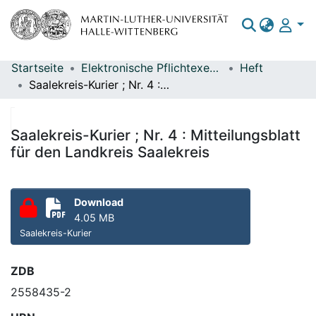
Startseite
Elektronische Pflichtexemplare
Heft
Bereiche & Sammlungen
Saalekreis-Kurier ; Nr. 4 : Mitteilungsblatt für den Landkreis Saalekreis
Das gesamte Repositorium
Statistiken
Saalekreis-Kurier ; Nr. 4 : Mitteilungsblatt
für den Landkreis Saalekreis
Download
4.05 MB
Saalekreis-Kurier
ZDB
2558435-2